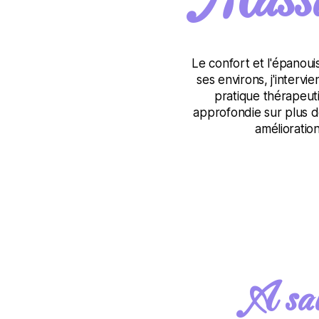
Massa
Le confort et l'épanou
ses environs, j'interv
pratique thérapeuti
approfondie sur plus de
amélioratio
A sav