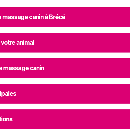
 massage canin à Brécé
 votre animal
le massage canin
ipales
tions